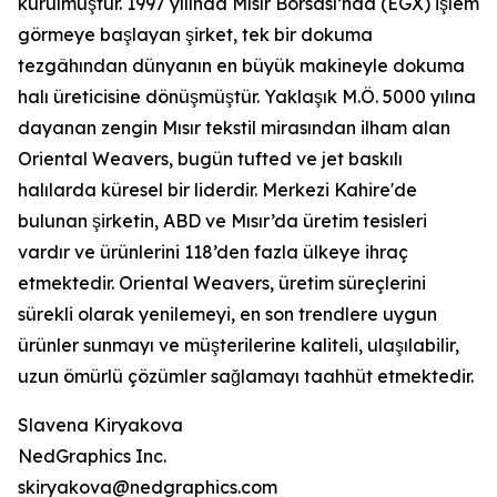
kurulmuştur. 1997 yılında Mısır Borsası’nda (EGX) işlem
görmeye başlayan şirket, tek bir dokuma
tezgâhından dünyanın en büyük makineyle dokuma
halı üreticisine dönüşmüştür. Yaklaşık M.Ö. 5000 yılına
dayanan zengin Mısır tekstil mirasından ilham alan
Oriental Weavers, bugün tufted ve jet baskılı
halılarda küresel bir liderdir. Merkezi Kahire'de
bulunan şirketin, ABD ve Mısır’da üretim tesisleri
vardır ve ürünlerini 118’den fazla ülkeye ihraç
etmektedir. Oriental Weavers, üretim süreçlerini
sürekli olarak yenilemeyi, en son trendlere uygun
ürünler sunmayı ve müşterilerine kaliteli, ulaşılabilir,
uzun ömürlü çözümler sağlamayı taahhüt etmektedir.
Slavena Kiryakova
NedGraphics Inc.
skiryakova@nedgraphics.com