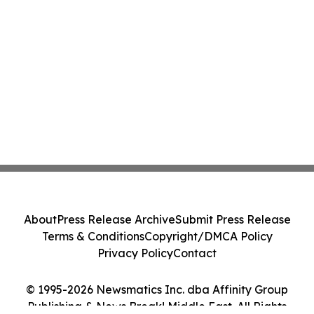
About
Press Release Archive
Submit Press Release
Terms & Conditions
Copyright/DMCA Policy
Privacy Policy
Contact
© 1995-2026 Newsmatics Inc. dba Affinity Group
Publishing & News Break! Middle East. All Rights