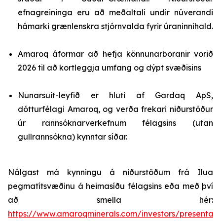
efnagreininga eru að meðaltali undir núverandi
hámarki grænlenskra stjórnvalda fyrir úraninnihald.
Amaroq áformar að hefja könnunarboranir vorið
2026 til að kortleggja umfang og dýpt svæðisins
Nunarsuit-leyfið er hluti af Gardaq ApS,
dótturfélagi Amaroq, og verða frekari niðurstöður
úr rannsóknarverkefnum félagsins (utan
gullrannsókna) kynntar síðar.
Nálgast má kynningu á niðurstöðum frá Ilua
pegmatítsvæðinu á heimasíðu félagsins eða með því
að smella hér:
https://www.amaroqminerals.com/investors/presentati