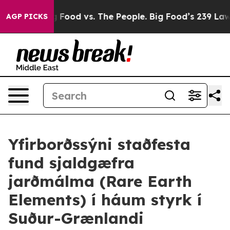
Big Food vs. The People. Big Food’s 239 Lawsuits Again
AGP PICKS
Yfirborðssýni staðfesta
fund sjaldgæfra
jarðmálma (Rare Earth
Elements) í háum styrk í
Suður-Grænlandi