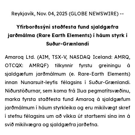
Reykjavík, Nov. 04, 2025 (GLOBE NEWSWIRE) --
Yfirborðssýni staðfesta fund sjaldgæfra
jarðmálma (Rare Earth Elements) í háum styrk í
Suður-Grænlandi
Amaroq Ltd. (AIM, TSX-V, NASDAQ Iceland: AMRQ,
OTCQX: AMRQF) tilkynnir fyrstu greiningu á
sjaldgæfum jarðmálmum (e. Rare-Earth Elements)
innan Nunarsuit-leyfis félagsins í Suður-Grænlandi.
Niðurstöðurnar, sem koma frá Ilua pegmatítsvæðinu,
marka fyrsta staðfesta fund Amaroq á sjaldgæfum
jarðmálmum í háum styrkleika og eru mikilvægt skref
í stefnu félagsins um að víkka út starfsemi sína inn á
svið mikilvægra og sjaldgæfra jarðefna.