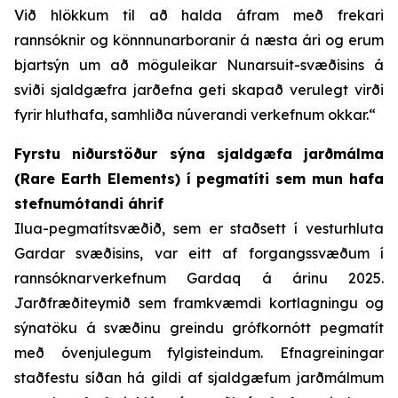
Við hlökkum til að halda áfram með frekari
rannsóknir og könnnunarboranir á næsta ári og erum
bjartsýn um að möguleikar Nunarsuit-svæðisins á
sviði sjaldgæfra jarðefna geti skapað verulegt virði
fyrir hluthafa, samhliða núverandi verkefnum okkar.“
Fyrstu niðurstöður sýna sjaldgæfa jarðmálma
(Rare Earth Elements) í pegmatíti sem mun hafa
stefnumótandi áhrif
Ilua-pegmatítsvæðið, sem er staðsett í vesturhluta
Gardar svæðisins, var eitt af forgangssvæðum í
rannsóknarverkefnum Gardaq á árinu 2025.
Jarðfræðiteymið sem framkvæmdi kortlagningu og
sýnatöku á svæðinu greindu grófkornótt pegmatít
með óvenjulegum fylgisteindum. Efnagreiningar
staðfestu síðan há gildi af sjaldgæfum jarðmálmum