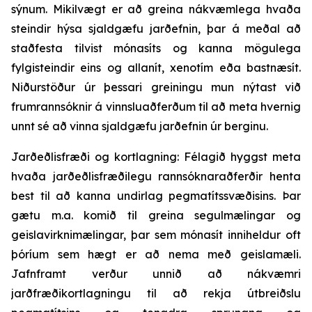
sýnum. Mikilvægt er að greina nákvæmlega hvaða
steindir hýsa sjaldgæfu jarðefnin, þar á meðal að
staðfesta tilvist mónasíts og kanna mögulega
fylgisteindir eins og allanít, xenotím eða bastnæsít.
Niðurstöður úr þessari greiningu mun nýtast við
frumrannsóknir á vinnsluaðferðum til að meta hvernig
unnt sé að vinna sjaldgæfu jarðefnin úr berginu.
Jarðeðlisfræði og kortlagning: Félagið hyggst meta
hvaða jarðeðlisfræðilegu rannsóknaraðferðir henta
best til að kanna undirlag pegmatítssvæðisins. Þar
gætu m.a. komið til greina segulmælingar og
geislavirknimælingar, þar sem mónasít inniheldur oft
þóríum sem hægt er að nema með geislamæli.
Jafnframt verður unnið að nákvæmri
jarðfræðikortlagningu til að rekja útbreiðslu