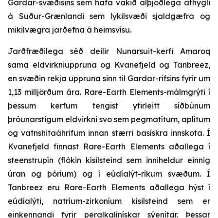
Gardar-svæðisins sem hafa vakið alþjóðlega athygli
á Suður-Grænlandi sem lykilsvæði sjaldgæfra og
mikilvægra jarðefna á heimsvísu.
Jarðfræðilega séð deilir Nunarsuit-kerfi Amaroq
sama eldvirkniuppruna og Kvanefjeld og Tanbreez,
en svæðin rekja uppruna sinn til Gardar-rifsins fyrir um
1,13 milljörðum ára. Rare-Earth Elements-málmgrýti í
þessum kerfum tengist yfirleitt síðbúnum
þróunarstigum eldvirkni svo sem pegmatítum, aplítum
og vatnshitaáhrifum innan stærri basískra innskota. Í
Kvanefjeld finnast Rare-Earth Elements aðallega í
steenstrupín (flókin kísilsteind sem inniheldur einnig
úran og þóríum) og í eúdíalýt-ríkum svæðum. Í
Tanbreez eru Rare-Earth Elements aðallega hýst í
eúdíalýti, natríum-zirkoníum kísilsteind sem er
einkennandi fyrir peralkalínískar sýenítar. Þessar