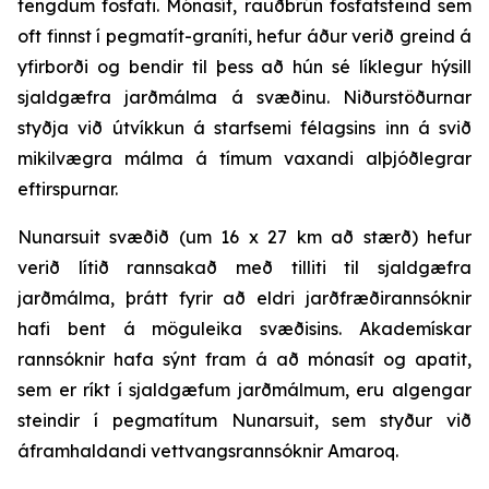
tengdum fosfati. Mónasít, rauðbrún fosfatsteind sem
oft finnst í pegmatít-graníti, hefur áður verið greind á
yfirborði og bendir til þess að hún sé líklegur hýsill
sjaldgæfra jarðmálma á svæðinu. Niðurstöðurnar
styðja við útvíkkun á starfsemi félagsins inn á svið
mikilvægra málma á tímum vaxandi alþjóðlegrar
eftirspurnar.
Nunarsuit svæðið (um 16 x 27 km að stærð) hefur
verið lítið rannsakað með tilliti til sjaldgæfra
jarðmálma, þrátt fyrir að eldri jarðfræðirannsóknir
hafi bent á möguleika svæðisins. Akademískar
rannsóknir hafa sýnt fram á að mónasít og apatit,
sem er ríkt í sjaldgæfum jarðmálmum, eru algengar
steindir í pegmatítum Nunarsuit, sem styður við
áframhaldandi vettvangsrannsóknir Amaroq.