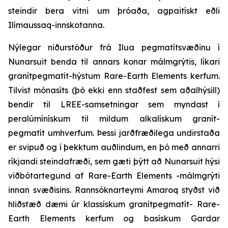
steindir bera vitni um þróaða, agpaitískt eðli
Ilímaussaq-innskotanna.
Nýlegar niðurstöður frá Ilua pegmatítsvæðinu í
Nunarsuit benda til annars konar málmgrýtis, líkari
granítpegmatít-hýstum Rare-Earth Elements kerfum.
Tilvist mónasíts (þó ekki enn staðfest sem aðalhýsill)
bendir til LREE-samsetningar sem myndast í
peralúmínískum til mildum alkalískum granít-
pegmatít umhverfum. Þessi jarðfræðilega undirstaða
er svipuð og í þekktum auðlindum, en þó með annarri
ríkjandi steindafræði, sem gæti þýtt að Nunarsuit hýsi
viðbótartegund af Rare-Earth Elements -málmgrýti
innan svæðisins. Rannsóknarteymi Amaroq styðst við
hliðstæð dæmi úr klassískum granítpegmatít- Rare-
Earth Elements kerfum og basískum Gardar