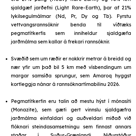
sjaldgæf jarðefni (Light Rare-Earth), þar af 21%
lykilsegulmálmar (Nd, Pr, Dy og Tb). Fyrstu
vettvangsrannsóknir benda til víðtæks
pegmatítkerfis sem inniheldur sjaldgæfa
jarðmálma sem kallar á frekari rannsóknir.
Svæðið sem um ræðir er nokkrir metrar á breidd og
nær yfir um það bil 5 km með vísbendingum um
margar samsíða sprungur, sem Amaroq hyggst
kortleggja nánar á rannsóknartímabilinu 2026.
Pegmatítkerfin eru talin að mestu hýst í mónasíti
(Monazite), sem gæti gert vinnslu sjaldgæfra
jarðmálma einfaldari og auðveldari miðað við
flóknari steindasamsetningu sem finnast annars
staðar í Suður-Grænlandi. Niðurstöður