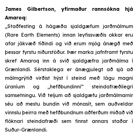
James Gilbertson, yfirmaður rannsókna hjá
Amaroq:
„Staðfesting á hágæða sjaldgæfum jarðmálmum
(Rare Earth Elements) innan leyfissvæðis okkar eru
afar jákvæð tíðindi og við erum mjög ánægð með
þessar fyrstu niðurstöður. Þær marka jafnframt fyrstu
skref Amaroq inn á svið sjaldgæfra jarðmálma í
Grænlandi. Sérstaklega er ánægjulegt að sjá að
málmgrýtið virðist hýst í steind með lágu magni
úraníum og ,,hefðbundinni’’ steindafræðilegri
samsetningu. Við teljum að sjaldgæfu jarðmálmarnir
séu að mestu bundin við mónasít, sem auðveldar
vinnslu þeirra með hefðbundnum aðferðum miðað við
flóknari steindafræði sem finnst annars staðar í
Suður-Grænlandi.