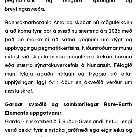
pegmatítsins og tengdra sprungna og
breytingasvæða.
Rannsóknarboranir: Amaroq skoðar nú möguleikann
á að koma fyrir bor á svæðinu snemma árs 2026 með
það að markmiði að safna gögnum um dýpt og
uppbyggingu pegmatítkerfisins. Niðurstöðurnar munu
nýtast við skipulagningu mögulegra frekari borana
eða stærra sýnatökuverkefnis á Nunarsuit. Félagið
mun fylgja agaðri nálgun og tryggja að allar
upplýsingar liggi fyrir áður en ákveðið verður um
næstu skref.
Gardar svæðið og sambærilegar Rare-Earth
Elements uppgötvanir
Gardar-innskotsbeltið í Suður-Grænlandi hefur lengi
verið þekkt fyrir einstaka jarðfræðilega eiginleika og