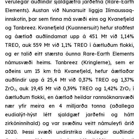
verulegar auðlindir sjaldgæfra jarðefna (
Rare-Earth
Elements
). Austan við Nunarsuit liggja Ilímaussaq-
innskotin, þar sem finna má svæði eins og Kvanefjeld
og Tanbreez. Kvanefjeld (Kuannersuit) hefur staðfest
og áætlað auðlindamat upp á 451 Mt við 1,14%
TREO, auk 559 Mt við 1,1% TREO í áætluðum flokki,
og er talið eitt stærsta óunna Rare-Earth Elements
námusvæði heims. Tanbreez (Kringlerne), sem er
aðeins um 15 km frá Kvanefjeld, hefur áætlaðar
auðlindir upp á 25,4 Mt við 0,37% TREO og 1,37%
ZrO₂, auk 19,45 Mt við 0,39% TREO og 1,42% ZrO₂ í
áætluðum flokki, en áætlað heildar rannsóknarsvæði
nær yfir meira en 4 milljarða tonna (aðallega
eudialýt-hýst létt sjaldgæf jarðefni og hátt
zirkóninnihald) og var svæðinu veitt námuleyfi árið
2020. Þessi svæði undirstrika ríkulegar auðlindir