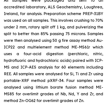
All samples were packaged and sent to an
accredited laboratory, ALS Geochemistry, Loughrea,
Ireland, for analysis. Preparation scheme PREP-31BY
was used on all samples. This involves crushing to 70%
under 2 mm, rotary split off 1 kg, and pulverizing the
split to better than 85% passing 75 microns. Samples
were then analysed using 50 g fire assay method Au-
ICP22 and multielement method ME-MS61r which
uses a four-acid digestion (perchloric, nitric,
hydrofluoric and hydrochloric acids) paired with ICP-
MS and ICP-AES analysis for 60 elements including
REE. All samples were analysed for Si, Ti and Zr using
portable-XRF method pXRF-34. Four samples were
analysed using lithium borate fusion method ME-
MS85 for overlimit grades of Nb, Nd, Y and Zr, and
method Zn-OG62 for overlimit grades of Zn.