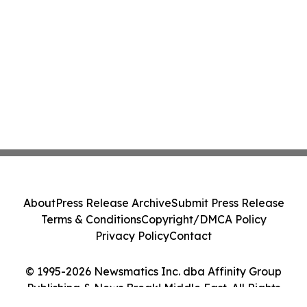
About
Press Release Archive
Submit Press Release
Terms & Conditions
Copyright/DMCA Policy
Privacy Policy
Contact
© 1995-2026 Newsmatics Inc. dba Affinity Group
Publishing & News Break! Middle East. All Rights
Reserved.