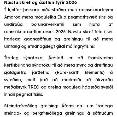
Næstu skref og áætlun fyrir 2026
Í kjölfar þessara niðurstaðna mun rannsóknarteymi
Amaroq meta möguleika Ilua pegmatítsvæðisins og
undirbúa borunarverkefni sem hluta af
rannsóknaráætlun ársins 2026. Næstu skref fela í sér
ítarlega gagnasöfnun og greiningu til að meta
umfang og efnahagslegt gildi málmgrýtisins:
Ítarleg sýnataka: Áætlað er að framkvæma
kerfisbundna sýnatöku til að meta styrk og dreifingu
sjaldgæfra jarðefna (Rare-Earth Elements) á
svæðinu, með það að markmiði að ákvarða
meðalstyrk TREO og greina möguleg hágæða svæði
innan pegmatítsins.
Steindafræðileg greining: Áform eru um ítarlega
steinda- og bergfræðilega greiningu á söfnuðum