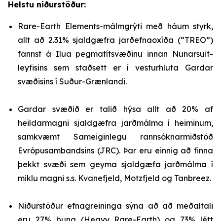
Helstu niðurstöður:
Rare-Earth Elements-málmgrýti með háum styrk,
allt að 2.31% sjaldgæfra jarðefnaoxíða (“TREO”)
fannst á Ilua pegmatítsvæðinu innan Nunarsuit-
leyfisins sem staðsett er í vesturhluta Gardar
svæðisins í Suður-Grænlandi.
Gardar svæðið er talið hýsa allt að 20% af
heildarmagni sjaldgæfra jarðmálma í heiminum,
samkvæmt Sameiginlegu rannsóknarmiðstöð
Evrópusambandsins (JRC). Þar eru einnig að finna
þekkt svæði sem geyma sjaldgæfa jarðmálma í
miklu magni s.s. Kvanefjeld, Motzfjeld og Tanbreez.
Niðurstöður efnagreininga sýna að að meðaltali
eru 27% þung (Heavy Rare-Earth) og 73% létt