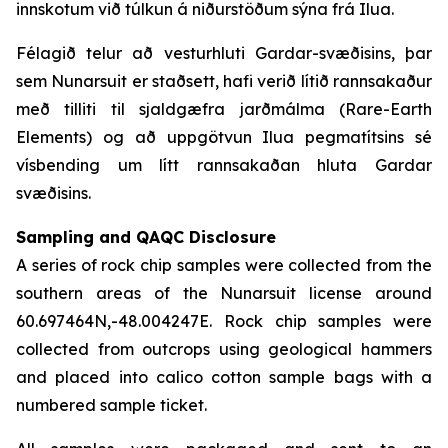
innskotum við túlkun á niðurstöðum sýna frá Ilua.
Félagið telur að vesturhluti Gardar-svæðisins, þar
sem Nunarsuit er staðsett, hafi verið lítið rannsakaður
með tilliti til sjaldgæfra jarðmálma (Rare-Earth
Elements) og að uppgötvun Ilua pegmatítsins sé
vísbending um lítt rannsakaðan hluta Gardar
svæðisins.
Sampling and QAQC Disclosure
A series of rock chip samples were collected from the
southern areas of the Nunarsuit license around
60.697464N,-48.004247E. Rock chip samples were
collected from outcrops using geological hammers
and placed into calico cotton sample bags with a
numbered sample ticket.