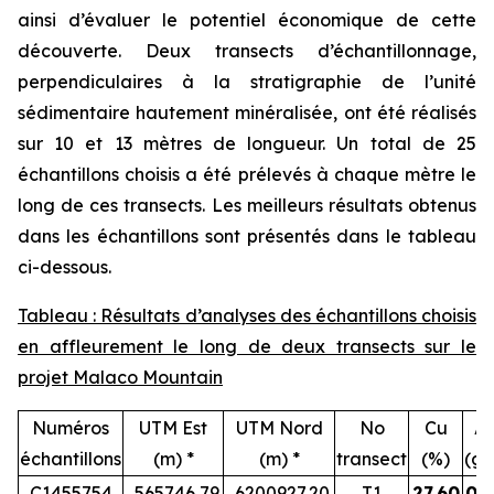
ainsi d’évaluer le potentiel économique de cette
découverte. Deux transects d’échantillonnage,
perpendiculaires à la stratigraphie de l’unité
sédimentaire hautement minéralisée, ont été réalisés
sur 10 et 13 mètres de longueur. Un total de 25
échantillons choisis a été prélevés à chaque mètre le
long de ces transects. Les meilleurs résultats obtenus
dans les échantillons sont présentés dans le tableau
ci-dessous.
Tableau : Résultats d’analyses des échantillons choisis
en affleurement le long de deux transects sur le
projet Malaco Mountain
Numéros
UTM Est
UTM Nord
No
Cu
A
échantillons
(m) *
(m) *
transect
(%)
(g/
C1455754
565746,79
6200927,20
T1
27,60
0,