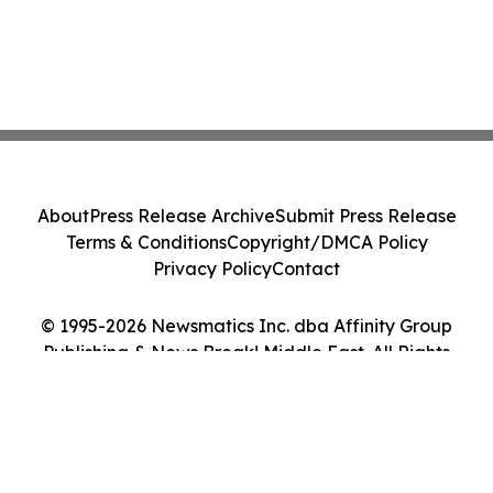
About
Press Release Archive
Submit Press Release
Terms & Conditions
Copyright/DMCA Policy
Privacy Policy
Contact
© 1995-2026 Newsmatics Inc. dba Affinity Group
Publishing & News Break! Middle East. All Rights
Reserved.
Cookie Settings / Your Privacy Choices