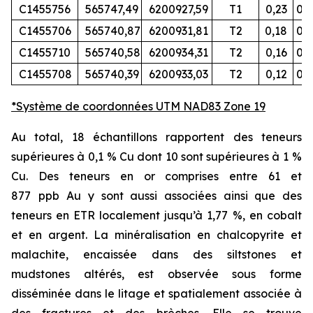
C1455756
565747,49
6200927,59
T1
0,23
0,0
C1455706
565740,87
6200931,81
T2
0,18
0,
C1455710
565740,58
6200934,31
T2
0,16
0,0
C1455708
565740,39
6200933,03
T2
0,12
0,0
*Système de coordonnées UTM NAD83 Zone 19
Au total, 18 échantillons rapportent des teneurs
supérieures à 0,1
% Cu dont 10 sont supérieures à 1
%
Cu. Des teneurs en or comprises entre 61 et
877
ppb
Au y sont aussi associées ainsi que des
teneurs en ETR localement jusqu’à 1,77
%, en cobalt
et en argent. La minéralisation en chalcopyrite et
malachite, encaissée dans des siltstones et
mudstones altérés, est observée sous forme
disséminée dans le litage et spatialement associée à