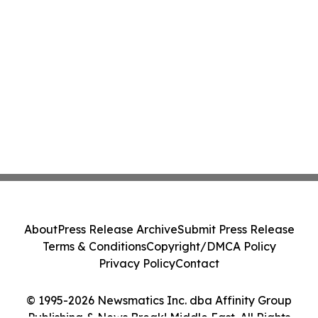
About
Press Release Archive
Submit Press Release
Terms & Conditions
Copyright/DMCA Policy
Privacy Policy
Contact
© 1995-2026 Newsmatics Inc. dba Affinity Group
Publishing & News Break! Middle East. All Rights