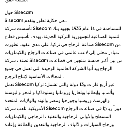
حول Sisecam
Sisecam هي حكاية تطور وتقدم...
تأسست شركة Sisecam عام 1935 بجهود بنك Is للمساهمة في
التنمية الصناعية للجمهورية التركية الحديثة، بهدف تأسيس قطاع
صناعة الزجاج في تركيا. على مدى عقود، تطورت Sisecam من
مبادر محلي إلى لاعب عالمي في صناعات الزجاج والكيماويات.
تصنف شركة Sisecam من بين أكبر خمسة منتجين في قطاعات
الزجاج بيد أنها الشركة العالمية الوحيدة التي تعمل في جميع
المجالات الأساسية لإنتاج الزجاج.
تعمل Sisecam عبر أربع قارات و13 دولة والتي تشمل؛ تركيا
وألمانيا وإيطاليا وبلغاريا ورومانيا وسلوفاكيا والمجر والبوسنة
والهرسك وروسيا وجورجيا ومصر والهند والولايات المتحدة
الأمريكية. تلعب شركة Sisecam دوراً رياديًا في صناعات الزجاج
المسطح والأواني الزجاجية والتغليف الزجاجي والكيماويات
وزجاج السيارات والألياف الزجاجية والتعدين والطاقة وإعادة