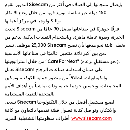
التدوير. تقوم Sisecam بإيصال منتجاتها إلى العملاء في أكثر من
150 دولة عبر سلسلة توريد قوية من خلال وضع الابتكار
والتكنولوجيا في مركز أعمالها.
تحدث Sisecam فرقًا جوهريًا في صناعاتها بفضل 90 عامًا من
الخبرة، وبقوة عاملة ماهرة، وباستخدام التقنيات الذكية. بدعم من
23,000 موظف، تسير Sisecam بخطى ثابتة نحو هدفها بأن تصبح
من بين أكبر ثلاثة منتجين عالميًا في صناعاتها الأساسية.
من خلال استراتيجيتها "CareForNext" (نحو مستقبلٍ نرعاه)،
تعمل Sisecam على ضمان استدامة صناعات الزجاج
والكيماويات، انطلاقاً من منظور حماية الكوكب، وتمكين
المجتمعات، وتحسين جودة الحياة، وذلك تماشياً مع أهداف الأمم
المتحدة للتنمية المستدامة.
تسعى Sisecam لصنع مستقبلٍ أفضل من خلال التكنولوجيا
والابتكار، وتواصل كتابة فصول قصّة تقدمها بالتعاون مع كافة
www.sisecam.com
أطراف منظومتها التشغيلية. للمزيد: