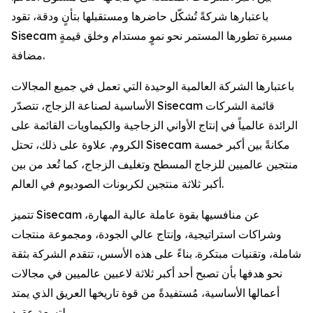
باعتبارها شركةً تُشكّل حاضرها ومستقبلها بتأنٍ ودقة، تقود
Sisecam مسيرة تطورها المستمر نحو نموٍ مستدام وخلق قيمةٍ
مضافة.
باعتبارها الشركة العالمية الوحيدة التي تعمل في جميع المجالات
الأساسية لصناعة الزجاج، تتصدّر Sisecam قائمة الشركات
الرائدة عالمياً في إنتاج الأواني الزجاجية والكيماويات القائمة على
الكروم. علاوة على ذلك، تحتل Sisecam مكانةً بين أكبر خمسة
منتجين عالميين للزجاج المسطح وتغليف الزجاج، كما تُعد من بين
أكبر ثلاثة منتجين لكربونات الصوديوم في العالم.
تتميز Sisecam عن منافسيها بقوة عاملة عالية المهارة،
وشراكات استراتيجية، وإنتاج عالي الجودة، ومجموعة منتجات
شاملة، وتقنيات مبتكرة. بناءً على هذه الأسس، تتقدم الشركة بثقة
نحو هدفها بأن تصبح أحد أكبر ثلاثة لاعبين عالميين في مجالات
أعمالها الأساسية، مُستفيدةً من قوة تاريخها العريق الذي يمتد
لتسعة عقود.