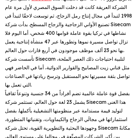
الشركة العريقة كانت قد دخلت السوق المصري لأول مرة عام
1998 لتبدأ في مجال إنتاج رمل الزجاج، ثم توسعت لاحقًا لتبدأ في
تصنيع الأواني الزجاجية والزجاج المسطح. بدأت شركة Sisecam
نشاطها في تركيا بقوة عاملة قوامها 400 شخص، أما اليوم فلا
تزال تواصل مسيرة نموها وتطورها عبر 47 منشأة إنتاجية يعمل
بها نحو 23 ألف موظف موجودون في أربع قارات حول العالم.
تأسست شركة Sisecam لتلبية احتياجات ذلك العصر الملحة،
مثل قناني زيت المصابيح والقوارير الدوائية، أما في الحاضر فهي
تواصل بثقة مسيرتها نحو المستقبل وترسخ ريادتها في الصناعات
التي تعمل بها.
بفضل قوة عاملة عالمية تضم أفراداً من 34 جنسية وتنوعاً ثقافياً
يشمل 23 لغة حول العالم، تستثمر شركة Sisecam هذا الغنى
لتوليد قيمة مستدامة عبر منظومتها التشغيلية بأكملها. بفضل
استثماراتها في مجالَي الزجاج والكيماويات، وتقنياتها المتطورة،
وجهودها البحثية والتطويرية القوية، تحتل شركة Sisecam مكانةً
بين أكبر الشركات المصنِّعة في مجالها على مستوى العالم.